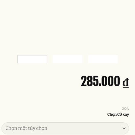
285.000
₫
XÓA
Chọn Cỡ xay