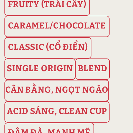
FRUITY (TRÁI CÂY)
CARAMEL/CHOCOLATE
CLASSIC (CỔ ĐIỂN)
SINGLE ORIGIN
BLEND
CÂN BẰNG, NGỌT NGÀO
ACID SÁNG, CLEAN CUP
ĐẬM ĐÀ, MẠNH MẼ